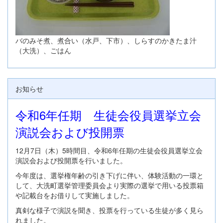
バのみそ煮、煮合い（水戸、下市）、しらすのかきたま汁
（大洗）、ごはん
お知らせ
令和6年任期 生徒会役員選挙立会
演説会および投開票
12月7日（木）5時間目、令和6年任期の生徒会役員選挙立会
演説会および投開票を行いました。
今年度は、選挙権年齢の引き下げに伴い、体験活動の一環と
して、大洗町選挙管理委員会より実際の選挙で用いる投票箱
や記載台をお借りして実施しました。
真剣な様子で演説を聞き、投票を行っている生徒が多く見ら
れました。