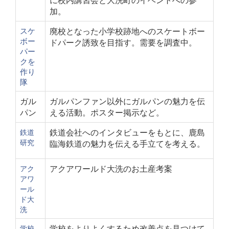
加。
スケ
廃校となった小学校跡地へのスケートボー
ボー
ドパーク誘致を目指す。需要を調査中。
パー
クを
作り
隊
ガル
ガルパンファン以外にガルパンの魅力を伝
パン
える活動。ポスター掲示など。
鉄道会社へのインタビューをもとに、鹿島
鉄道
研究
臨海鉄道の魅力を伝える手立てを考える。
アクアワールド大洗のお土産考案
アク
アワ
ール
ド大
洗
学校をよりよくするため改善点を見つけて
学校