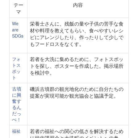
テー
内容
マ
栄養士さんに、残飯の量や子供の苦手な食
We
are
材や料理を教えてもらい、食べやすいレシ
SDGs
ピにアレンジしたり、作ったりして少しで
もフードロスをなくす。
若者を大洗に集めるために、フォトスポッ
フォ
トス
トを探し、ポスターを作成した。掲示場所
ポッ
を検討中。
ト
古墳
磯浜古墳群の観光地化のために自分たちの
に興
提案が実現可能か観光協会と協議予定。
奮す
るん
だっ
ぺ！
若者の福祉への関心の低さを解決するため
福祉
に校内講習会と大洗町のイベントへの参